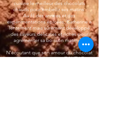
cuisine le meilleur des chocolats
chauds pour embellir ses matins.
Au fil des années et des
expérimentations épicées, Catherine a
lentement mais sûrement développé
des saveurs délicates et riches pour
agrémenter sa boisson matinale.
N’écoutant que son amour du chocolat
chaud, et sachant que
TOUT LE
MONDE
aime le chocolat, elle a créé
les mélanges à chocolats chauds SÜK.
Déclinés en 5 saveurs (noir, au lait,
épicé, chai et moka), les chocolats
chauds SÜK sont faits avec des
ingrédients de toute première qualité :
chocolat suisse Barry Callebaut, cacao
hollandais, sucre de canne biologique
et épices biologiques. Pas de produits
chimiques, pas d'agents de
conservation, pas d'arômes artificiels.