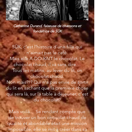
Catherine Durand, faiseuse de chansons et
fondatrice de SÜK
SÜK, c’est l’histoire d’une fille qui
n’aimait pas le café.
Mais elle A-DO-RAIT le chocolat. Le
chocolat chaud, il va sans dire…
Tous les matins, au lever du lit, un
chocolat chaud.
Non mais?!? Qui n’a pas envie de sortir
du lit en sachant que la première chose
qui sera là, sur la table à déjeuner, c’est
du chocolat?
Mais voilà… Se rendant compte que
de trouver un bon chocolat chaud de
qualité et abordable était une mission
impossible, elle se mit à créer dans sa