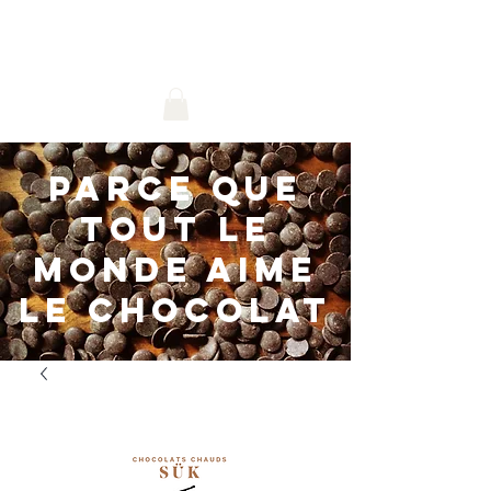
livraison gratuite au Canada avec tout
achat 79.99$ et plus!
parce que
tout le
monde aime
le chocolat