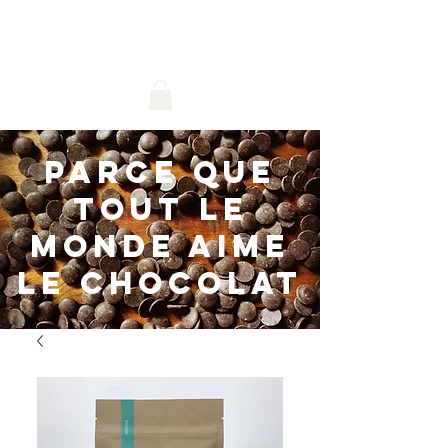
livraison gratuite au Canada avec tout
achat 79.99$ et plus!
parce que
tout le
monde aime
le chocolat